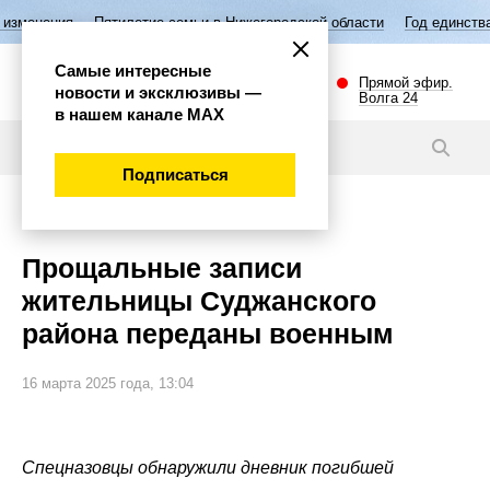
ятилетие семьи в Нижегородской области
Год единства народов Росс
Самые интересные
Прямой эфир.
новости и эксклюзивы —
Волга 24
в нашем канале МАХ
Новости
Подписаться
Общество
Прощальные записи
жительницы Суджанского
района переданы военным
16 марта 2025 года, 13:04
Спецназовцы обнаружили дневник погибшей