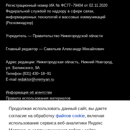
Регистрационный номер ИА № ФС77−79404 от 02.11.2020
Федеральной службой по надзору в сфере связи,
информационных технологий и массовых коммуникаций
(Роскомнадзор)
Учредитель — Правительство Нижегородской области
Главный редактор — Савельев Александр Михайлович
Адрес редакции: Нижегородская область, Нижний Новгород,
ул. Белинского, 9А
Телефон (831) 430−18−91
E-mail
redaktor@vremyan.ru
Информация об агентстве
Правила использования материалов
Продолжая использовать данный сайт, вы даете
Информационная политика использования «cookies»-файлов
согласие на обработку
файлов cookie
, включая
использование сервиса веб-аналитики Яндекс
Ресурс содержит материалы 16+