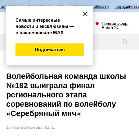
Пятилетие семьи в Нижегородской области
Год единства народов Ро
Самые интересные
Прямой эфир.
новости и эксклюзивы —
Волга 24
в нашем канале МАХ
Новости
Подписаться
Спорт
Волейбольная команда школы
№182 выиграла финал
регионального этапа
соревнований по волейболу
«Серебряный мяч»
15 марта 2025 года, 02:31