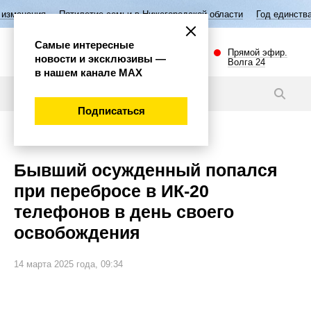
тилетие семьи в Нижегородской области
Год единства народов России
Самые интересные
Прямой эфир.
новости и эксклюзивы —
Волга 24
в нашем канале МАХ
Новости
Подписаться
Происшествия
Бывший осужденный попался
при перебросе в ИК-20
телефонов в день своего
освобождения
14 марта 2025 года, 09:34