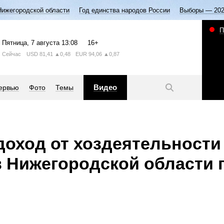
Нижегородской области
Год единства народов России
Выборы — 20
П
Пятница
, 7 августа
13:08
16+
Сейчас
USD
81,41
▲0,48
EUR
94,06
▲0,87
Видео
ервью
Фото
Темы
оход от хоздеятельности
 Нижегородской области 