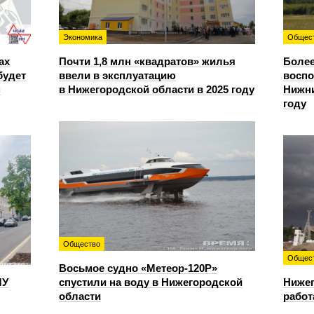
Экономика
Общес
ах
Почти 1,8 млн «квадратов» жилья
Более
будет
ввели в эксплуатацию
восп
м
в Нижегородской области в 2025 году
Нижни
году
Общество
Общес
Восьмое судно «Метеор-120Р»
ЛУ
спустили на воду в Нижегородской
Нижег
области
работ