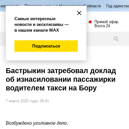
ятилетие семьи в Нижегородской области
Год единства народов Росс
Самые интересные
Прямой эфир.
новости и эксклюзивы —
Волга 24
в нашем канале МАХ
Новости
Подписаться
Происшествия
Бастрыкин затребовал доклад
об изнасиловании пассажирки
водителем такси на Бору
7 марта 2025 года, 09:41
Возбуждено уголовное дело.