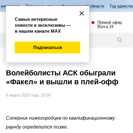
Пятилетие семьи в Нижегородской области
Год единства народов Ро
Самые интересные
Прямой эфир.
новости и эксклюзивы —
Волга 24
в нашем канале МАХ
Новости
Подписаться
Спорт
Волейболисты АСК обыграли
«Факел» и вышли в плей-офф
6 марта 2025 года, 22:59
Соперник нижегородцев по квалификационному
раунду определится позже.