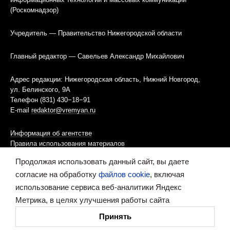
(Роскомнадзор)
Учредитель — Правительство Нижегородской области
Главный редактор — Савельев Александр Михайлович
Адрес редакции: Нижегородская область, Нижний Новгород,
ул. Белинского, 9А
Телефон (831) 430−18−91
E-mail
redaktor@vremyan.ru
Информация об агентстве
Правила использования материалов
Продолжая использовать данный сайт, вы даете
Информационная политика использования «cookies»-файлов
согласие на обработку
файлов cookie
, включая
использование сервиса веб-аналитики Яндекс
Ресурс содержит материалы 16+
Метрика, в целях улучшения работы сайта
Сделано в digital-агентстве
Принять