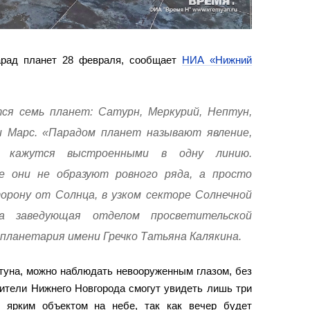
арад планет 28 февраля, сообщает
НИА «Нижний
ся семь планет: Сатурн, Меркурий, Нептун,
и Марс. «Парадом планет называют явление,
а кажутся выстроенными в одну линию.
е они не образуют ровного ряда, а просто
орону от Солнца, в узком секторе Солнечной
а заведующая отделом просветительской
планетария имени Гречко Татьяна Калякина.
птуна, можно наблюдать невооруженным глазом, без
ители Нижнего Новгорода смогут увидеть лишь три
 ярким объектом на небе, так как вечер будет