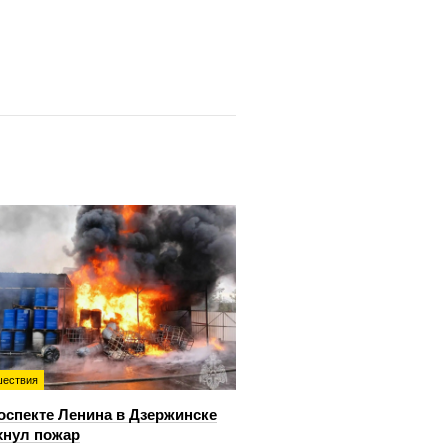
ествия
оспекте Ленина в Дзержинске
хнул пожар