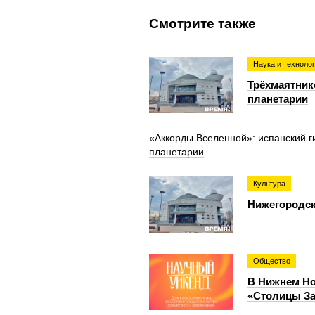
Смотрите также
Наука и техноло
Трёхмаятник
планетарии
«Аккорды Вселенной»: испанский г
планетарии
Культура
Нижегородск
Общество
В Нижнем Но
«Столицы За