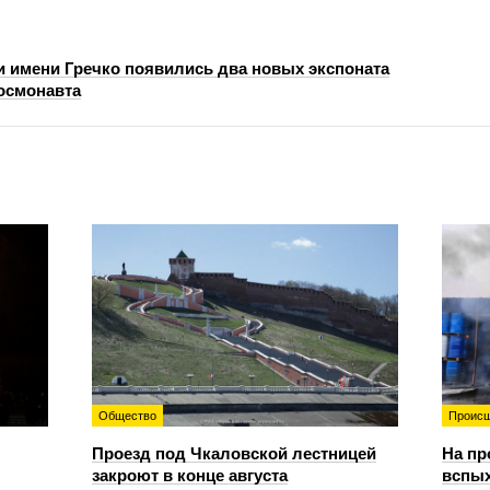
и имени Гречко появились два новых экспоната
космонавта
Общество
Происш
Проезд под Чкаловской лестницей
На пр
закроют в конце августа
вспы