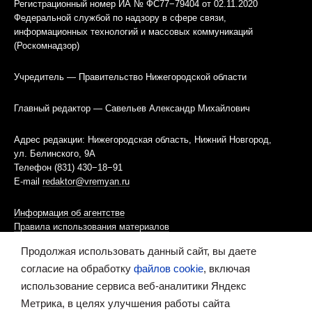
Регистрационный номер ИА № ФС77−79404 от 02.11.2020
Федеральной службой по надзору в сфере связи,
информационных технологий и массовых коммуникаций
(Роскомнадзор)
Учредитель — Правительство Нижегородской области
Главный редактор — Савельев Александр Михайлович
Адрес редакции: Нижегородская область, Нижний Новгород,
ул. Белинского, 9А
Телефон (831) 430−18−91
E-mail
redaktor@vremyan.ru
Информация об агентстве
Правила использования материалов
Продолжая использовать данный сайт, вы даете
Информационная политика использования «cookies»-файлов
согласие на обработку
файлов cookie
, включая
использование сервиса веб-аналитики Яндекс
Ресурс содержит материалы 16+
Метрика, в целях улучшения работы сайта