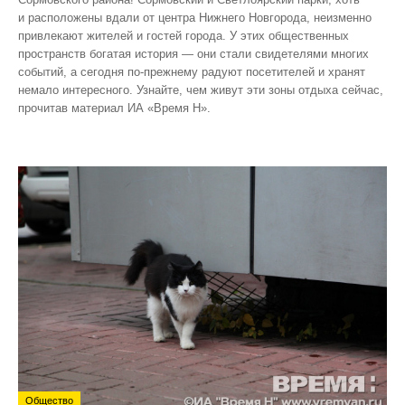
и расположены вдали от центра Нижнего Новгорода, неизменно
привлекают жителей и гостей города. У этих общественных
пространств богатая история — они стали свидетелями многих
событий, а сегодня по‑прежнему радуют посетителей и хранят
немало интересного. Узнайте, чем живут эти зоны отдыха сейчас,
прочитав материал ИА «Время Н».
Общество