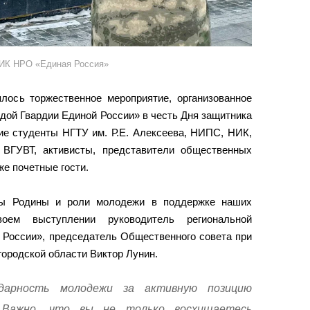
РИК НРО «Единая Россия»
лось торжественное мероприятие, организованное
ой Гвардии Единой России» в честь Дня защитника
ие студенты НГТУ им. Р.Е. Алексеева, НИПС, НИК,
ВГУВТ, активисты, представители общественных
же почетные гости.
иты Родины и роли молодежи в поддержке наших
оем выступлении руководитель региональной
 России», председатель Общественного совета при
ородской области Виктор Лунин.
одарность молодежи за активную позицию
 Важно, что вы не только восхищаетесь