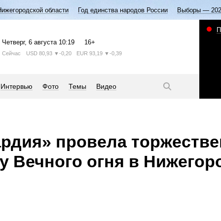
Нижегородской области
Год единства народов России
Выборы — 20
П
Четверг
, 6 августа
10:19
16+
Сейчас
USD
80,93
▼-0,20
EUR
93,19
▼-0,39
Интервью
Фото
Темы
Видео
рдия» провела торжестве
у Вечного огня в Нижегор