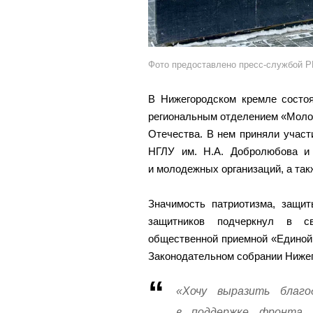
Фото предоставлено пресс-службой 
В Нижегородском кремле состоя
региональным отделением «Молод
Отечества. В нем приняли участ
НГЛУ им. Н.А. Добролюбова и 
и молодежных организаций, а так
Значимость патриотизма, защ
защитников подчеркнул в св
общественной приемной «Единой
Законодательном собрании Нижег
«Хочу выразить благ
в поддержке фронта.