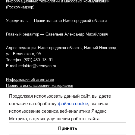
информационных технологий и массовых коммуникаций
(Роскомнадзор)
Учредитель — Правительство Нижегородской области
Главный редактор — Савельев Александр Михайлович
Адрес редакции: Нижегородская область, Нижний Новгород,
ул. Белинского, 9А
Телефон (831) 430−18−91
E-mail
redaktor@vremyan.ru
Информация об агентстве
Правила использования материалов
Продолжая использовать данный сайт, вы даете
Информационная политика использования «cookies»-файлов
согласие на обработку
файлов cookie
, включая
использование сервиса веб-аналитики Яндекс
Ресурс содержит материалы 16+
Метрика, в целях улучшения работы сайта
Сделано в digital-агентстве
Принять