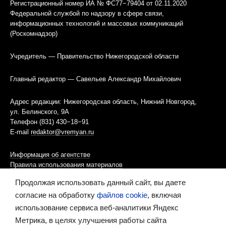
Регистрационный номер ИА № ФС77−79404 от 02.11.2020
Федеральной службой по надзору в сфере связи,
информационных технологий и массовых коммуникаций
(Роскомнадзор)
Учредитель — Правительство Нижегородской области
Главный редактор — Савельев Александр Михайлович
Адрес редакции: Нижегородская область, Нижний Новгород,
ул. Белинского, 9А
Телефон (831) 430−18−91
E-mail
redaktor@vremyan.ru
Информация об агентстве
Правила использования материалов
Продолжая использовать данный сайт, вы даете
Информационная политика использования «cookies»-файлов
согласие на обработку
файлов cookie
, включая
использование сервиса веб-аналитики Яндекс
Ресурс содержит материалы 16+
Метрика, в целях улучшения работы сайта