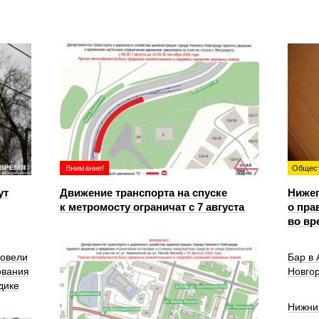
Внимание!
Общес
ут
Движение транспорта на спуске
Ниже
к метромосту ограничат с 7 августа
о пра
во вр
ровели
Бар в
ования
Новго
дике
Нижни