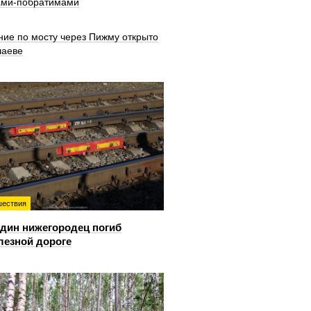
ами-побратимами
ние по мосту через Пижму открыто
шаеве
ествия
дин нижегородец погиб
лезной дороге