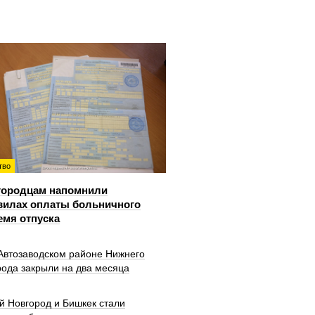
тво
городцам напомнили
вилах оплаты больничного
емя отпуска
 Автозаводском районе Нижнего
рода закрыли на два месяца
й Новгород и Бишкек стали