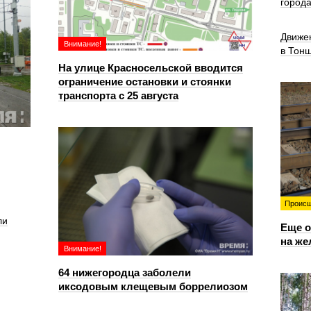
город
Движе
Внимание!
в Тон
На улице Красносельской вводится
ограничение остановки и стоянки
транспорта с 25 августа
Происш
ли
Еще о
на же
Внимание!
64 нижегородца заболели
иксодовым клещевым боррелиозом