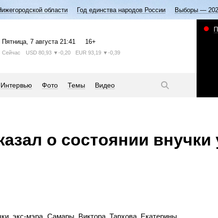
Нижегородской области
Год единства народов России
Выборы — 20
П
Пятница
, 7 августа
21:41
16+
Сейчас
USD
80,93
▼-0,20
EUR
93,19
▼-0,39
Интервью
Фото
Темы
Видео
азал о состоянии внучки 
чки экс-мэра Самары Виктора Тархова Екатерины