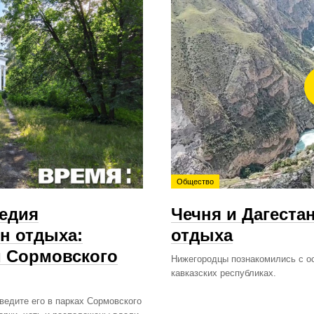
Общество
ледия
Чечня и Дагеста
н отдыха:
отдыха
м Сормовского
Нижегородцы познакомились с о
кавказских республиках.
ведите его в парках Сормовского