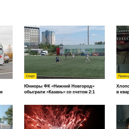
Спорт
Происш
Юниоры ФК «Нижний Новгород»
Хлопо
ом
обыграли «Казань» со счетом 2:1
в ква