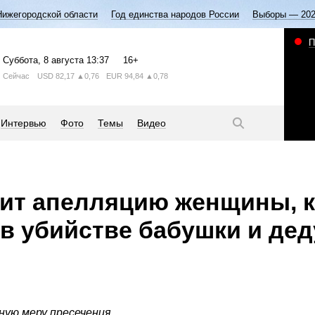
Нижегородской области
Год единства народов России
Выборы — 20
П
Суббота
, 8 августа
13:37
16+
Сейчас
USD
82,17
▲0,76
EUR
94,84
▲0,78
Интервью
Фото
Темы
Видео
рит апелляцию женщины, 
в убийстве бабушки и де
ную меру пресечения.