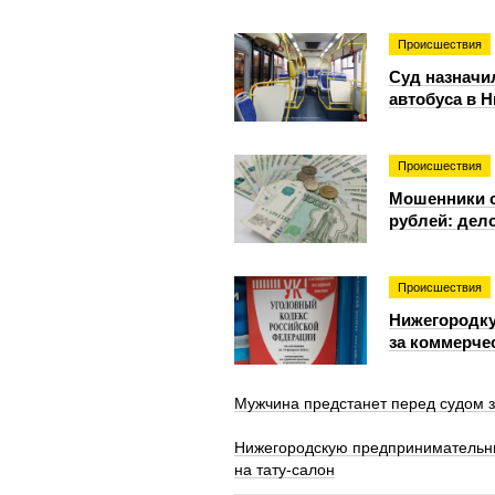
Происшествия
Суд назначи
автобуса в 
Происшествия
Мошенники о
рублей: дело
Происшествия
Нижегородку
за коммерче
Мужчина предстанет перед судом з
Нижегородскую предпринимательни
на тату-салон