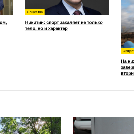
Общество
ом,
Никитин: спорт закаляет не только
тело, но и характер
Общес
На ни
завер
втори