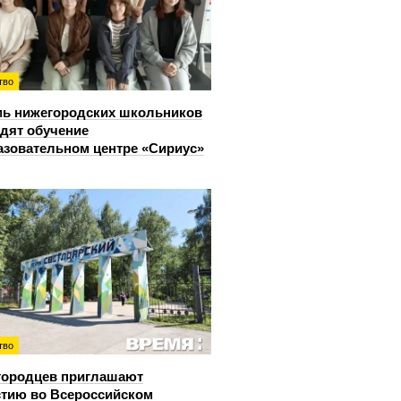
тво
ь нижегородских школьников
дят обучение
азовательном центре «Сириус»
тво
городцев приглашают
стию во Всероссийском