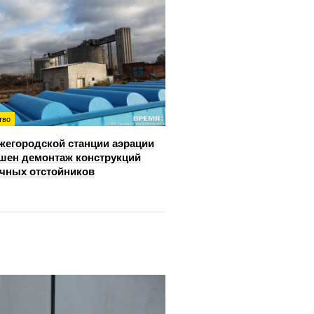
тво
жегородской станции аэрации
шен демонтаж конструкций
чных отстойников