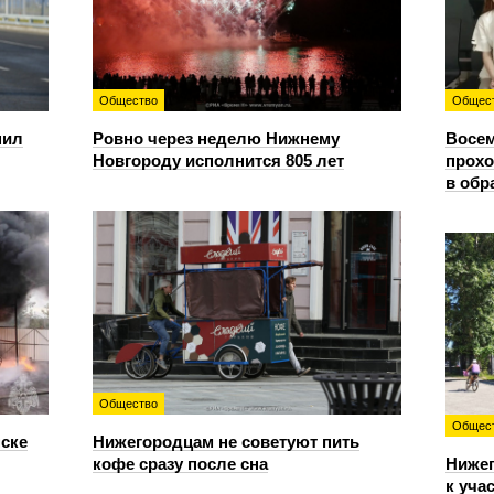
Общество
Общес
пил
Ровно через неделю Нижнему
Восем
Новгороду исполнится 805 лет
прохо
в обр
Общество
Общес
нске
Нижегородцам не советуют пить
кофе сразу после сна
Ниже
к уча