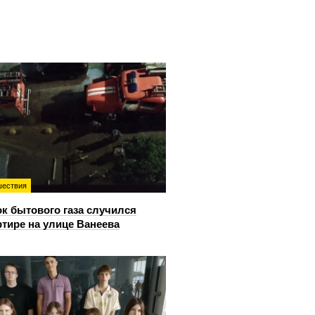
ествия
к бытового газа случился
ртире на улице Ванеева