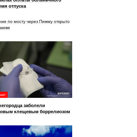
емя отпуска
ние по мосту через Пижму открыто
шаеве
ие!
жегородца заболели
довым клещевым боррелиозом