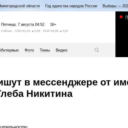
Нижегородской области
Год единства народов России
Выборы — 20
П
Пятница
, 7 августа
04:52
16+
Сейчас
USD
81,41
▲0,48
EUR
94,06
▲0,87
Интервью
Фото
Темы
Видео
шут в мессенджере от им
Глеба Никитина
дительности.