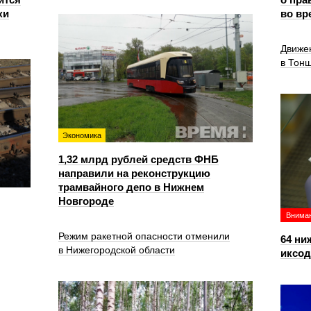
ки
во вр
Движе
в Тон
Экономика
1,32 млрд рублей средств ФНБ
направили на реконструкцию
трамвайного депо в Нижнем
Новгороде
Вниман
Режим ракетной опасности отменили
64 ни
в Нижегородской области
иксо