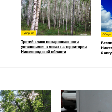
Губерния
Общес
Третий класс пожароопасности
Беспи
установился в лесах на территории
Нижег
Нижегородской области
6 авгу