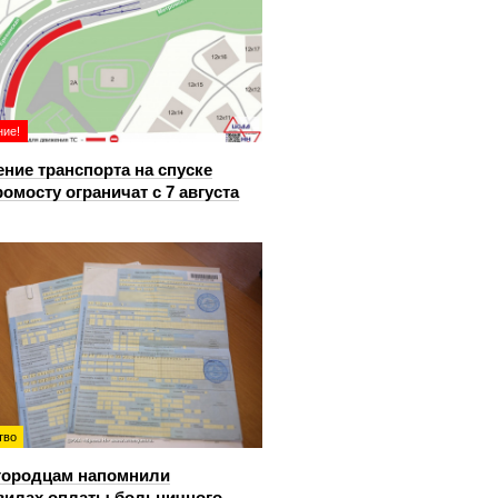
ие!
ние транспорта на спуске
ромосту ограничат с 7 августа
тво
городцам напомнили
вилах оплаты больничного