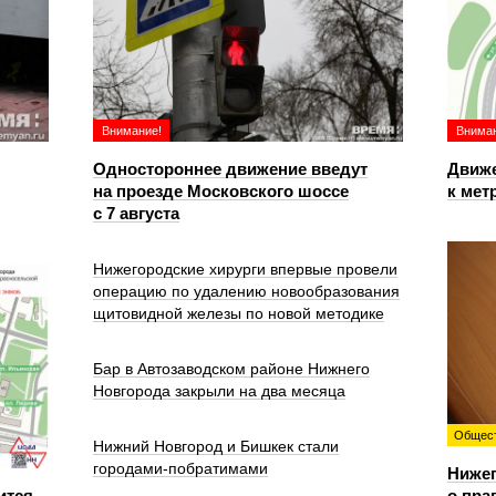
Внимание!
Вниман
Одностороннее движение введут
Движе
на проезде Московского шоссе
к мет
с 7 августа
Нижегородские хирурги впервые провели
операцию по удалению новообразования
щитовидной железы по новой методике
Бар в Автозаводском районе Нижнего
Новгорода закрыли на два месяца
Общес
Нижний Новгород и Бишкек стали
городами-побратимами
Ниже
ится
о пра