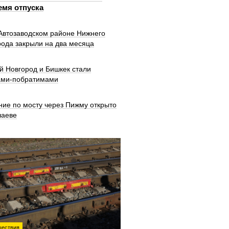
емя отпуска
 Автозаводском районе Нижнего
рода закрыли на два месяца
й Новгород и Бишкек стали
ами-побратимами
ние по мосту через Пижму открыто
шаеве
ествия