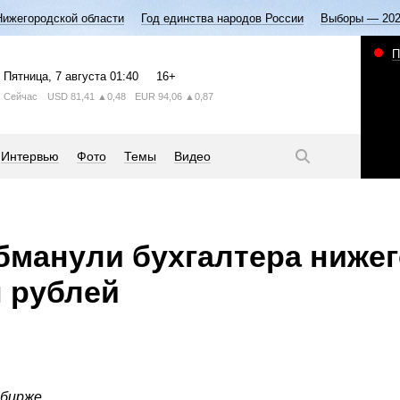
Нижегородской области
Год единства народов России
Выборы — 20
П
Пятница
, 7 августа
01:40
16+
Сейчас
USD
81,41
▲0,48
EUR
94,06
▲0,87
Интервью
Фото
Темы
Видео
манули бухгалтера нижег
н рублей
бирже.