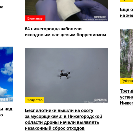
ли
Еще о
на же
Внимание!
64 нижегородца заболели
иксодовым клещевым боррелиозом
Губерн
Трети
устан
Общество
Нижег
ы над
Беспилотники вышли на охоту
ью
за мусорщиками: в Нижегородской
области дроны начали выявлять
незаконный сброс отходов