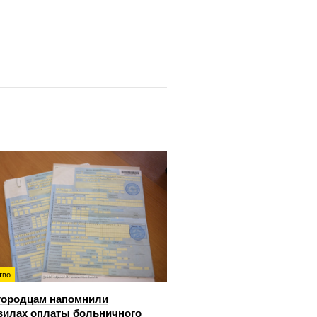
тво
городцам напомнили
вилах оплаты больничного