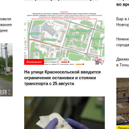
во вр
ровели
Бар в
ования
Новго
дике
Нижни
город
Движе
Внимание!
в Тон
На улице Красносельской вводится
ограничение остановки и стоянки
транспорта с 25 августа
Происш