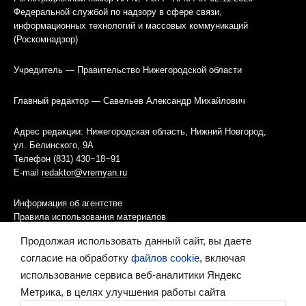
Федеральной службой по надзору в сфере связи,
информационных технологий и массовых коммуникаций
(Роскомнадзор)
Учредитель — Правительство Нижегородской области
Главный редактор — Савельев Александр Михайлович
Адрес редакции: Нижегородская область, Нижний Новгород,
ул. Белинского, 9А
Телефон (831) 430−18−91
E-mail
redaktor@vremyan.ru
Информация об агентстве
Правила использования материалов
Продолжая использовать данный сайт, вы даете
Информационная политика использования «cookies»-файлов
согласие на обработку
файлов cookie
, включая
использование сервиса веб-аналитики Яндекс
Ресурс содержит материалы 16+
Метрика, в целях улучшения работы сайта