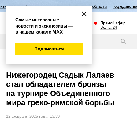
ятилетие семьи в Нижегородской области
Год единства народов Росс
Самые интересные
Прямой эфир.
новости и эксклюзивы —
Волга 24
в нашем канале МАХ
Видео
Подписаться
Спорт
Нижегородец Садык Лалаев
стал обладателем бронзы
на турнире Объединенного
мира греко-римской борьбы
12 февраля 2025 года, 13:39