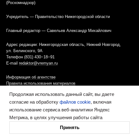
(Роскомнадзор)
Учредитель — Правительство Нижегородской области
Главный редактор — Савельев Александр Михайлович
Адрес редакции: Нижегородская область, Нижний Новгород,
ул. Белинского, 9А
Телефон (831) 430−18−91
E-mail
redaktor@vremyan.ru
Информация об агентстве
Правила использования материалов
Продолжая использовать данный сайт, вы даете
Информационная политика использования «cookies»-файлов
согласие на обработку
файлов cookie
, включая
использование сервиса веб-аналитики Яндекс
Ресурс содержит материалы 16+
Метрика, в целях улучшения работы сайта
Сделано в digital-агентстве
Принять