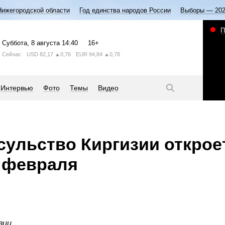
Нижегородской области
Год единства народов России
Выборы — 20
П
Суббота
, 8 августа
14:40
16+
Сейчас
USD
82,17
▲0,76
EUR
94,84
▲0,78
Интервью
Фото
Темы
Видео
сульство Киргизии открое
 февраля
зии.