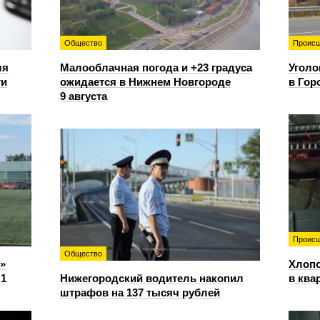
Общество
Происш
ля
Малооблачная погода и +23 градуса
Уголо
ти
ожидается в Нижнем Новгороде
в Гор
9 августа
Происш
Общество
»
Хлопо
:1
Нижегородский водитель накопил
в ква
штрафов на 137 тысяч рублей