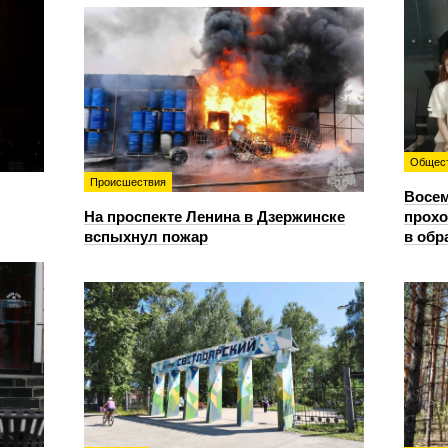
Общес
Происшествия
Восем
На проспекте Ленина в Дзержинске
прохо
вспыхнул пожар
в обр