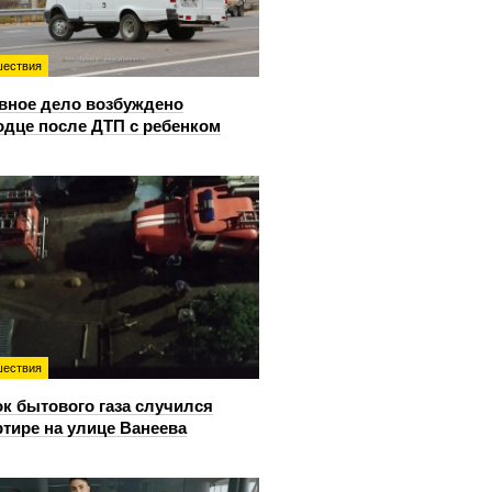
ествия
вное дело возбуждено
одце после ДТП с ребенком
ествия
к бытового газа случился
ртире на улице Ванеева