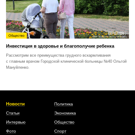
Общество
Инвестиция в здоровье и благополучие ребенка
Рассмотрим все преимущества грудного вскармливания
с главным врачом Городской клинической больницы №40 Ольгой
Мануйленко.
Новости
Политика
Статьи
Экономика
Интервью
Общество
Фото
Спорт