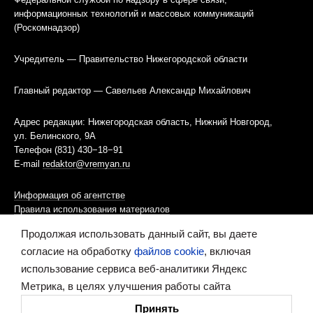
информационных технологий и массовых коммуникаций
(Роскомнадзор)
Учредитель — Правительство Нижегородской области
Главный редактор — Савельев Александр Михайлович
Адрес редакции: Нижегородская область, Нижний Новгород,
ул. Белинского, 9А
Телефон (831) 430−18−91
E-mail
redaktor@vremyan.ru
Информация об агентстве
Правила использования материалов
Продолжая использовать данный сайт, вы даете
Информационная политика использования «cookies»-файлов
согласие на обработку
файлов cookie
, включая
использование сервиса веб-аналитики Яндекс
Ресурс содержит материалы 16+
Метрика, в целях улучшения работы сайта
Сделано в digital-агентстве
Принять