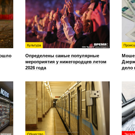
Культура
Происш
зошло
Определены самые популярные
Моше
мероприятия у нижегородцев летом
Дзерж
2026 года
дело 
Общество
Экскл