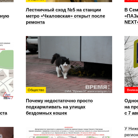
Лестничный сход №5 на станции
В Сем
чную
метро «Чкаловская» открыт после
«ПАЗи
ремонта
NEXT»
Общество
Вниман
Почему недостаточно просто
Однос
подкармливать на улицах
на пр
уста
бездомных кошек
с 7 ав
У Ниже
регион