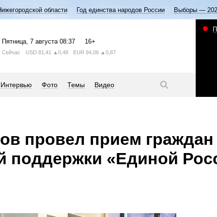
Нижегородской области
Год единства народов России
Выборы — 20
П
Пятница
, 7 августа
08:37
16+
Сейчас
USD
81,41
▲0,48
EUR
94,06
▲0,87
Интервью
Фото
Темы
Видео
ов провел прием граждан
й поддержки «Единой Рос