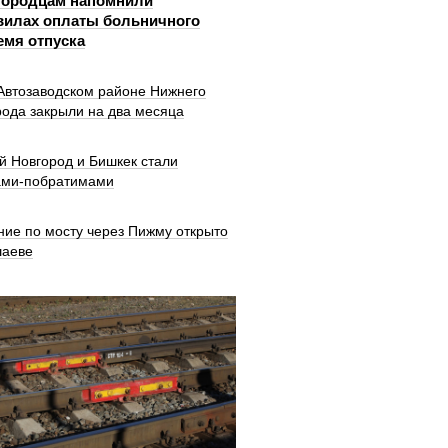
городцам напомнили
вилах оплаты больничного
емя отпуска
 Автозаводском районе Нижнего
рода закрыли на два месяца
й Новгород и Бишкек стали
ами-побратимами
ние по мосту через Пижму открыто
шаеве