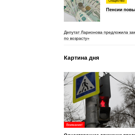
Общество
Пенсии повы
Депутат Ларионова предложила за
по возрасту»
Картина дня
Внимание!