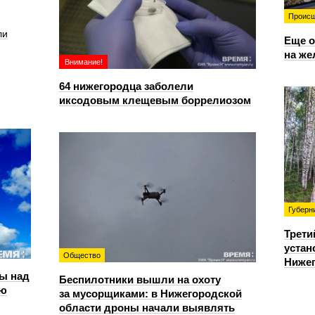
Происш
ли
Еще о
на же
Внимание!
64 нижегородца заболели
иксодовым клещевым боррелиозом
Губерн
Трети
устан
Общество
Нижег
ы над
Беспилотники вышли на охоту
ью
за мусорщиками: в Нижегородской
области дроны начали выявлять