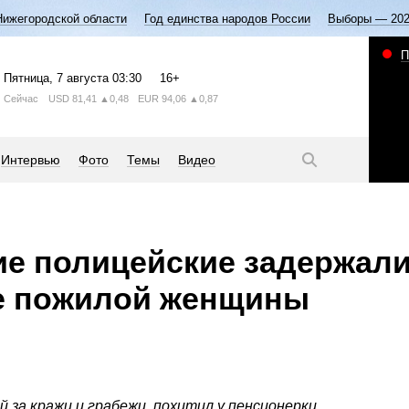
Нижегородской области
Год единства народов России
Выборы — 20
П
Пятница
, 7 августа
03:30
16+
Сейчас
USD
81,41
▲0,48
EUR
94,06
▲0,87
Интервью
Фото
Темы
Видео
е полицейские задержали
ие пожилой женщины
 за кражи и грабежи, похитил у пенсионерки