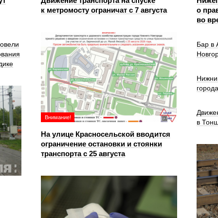
ут
Движение транспорта на спуске
Ниже
к метромосту ограничат с 7 августа
о пра
во вр
ровели
Бар в
ования
Новго
дике
Нижни
город
Движе
Внимание!
в Тон
На улице Красносельской вводится
ограничение остановки и стоянки
транспорта с 25 августа