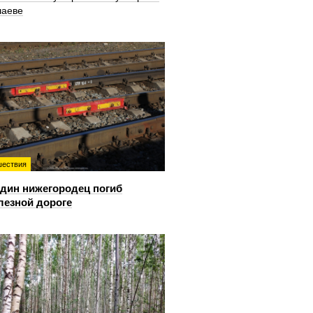
шаеве
ествия
дин нижегородец погиб
лезной дороге