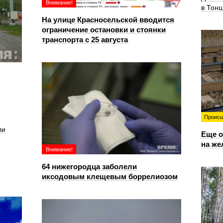
Внимание!
в Тон
На улице Красносельской вводится
ограничение остановки и стоянки
транспорта с 25 августа
Происш
ли
Еще о
на же
Внимание!
64 нижегородца заболели
иксодовым клещевым боррелиозом