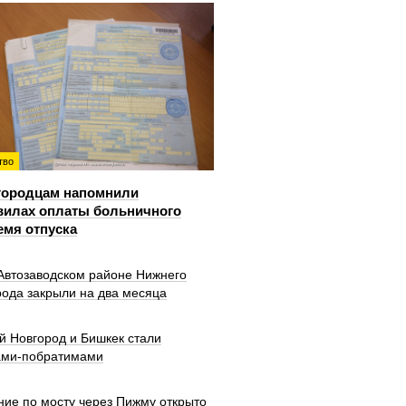
тво
городцам напомнили
вилах оплаты больничного
емя отпуска
 Автозаводском районе Нижнего
рода закрыли на два месяца
й Новгород и Бишкек стали
ами-побратимами
ние по мосту через Пижму открыто