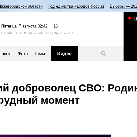
Нижегородской области
Год единства народов России
Выборы — 20
П
Пятница
, 7 августа
02:42
16+
Сейчас
USD
81,41
▲0,48
EUR
94,06
▲0,87
Видео
ервью
Фото
Темы
ий доброволец СВО: Роди
трудный момент