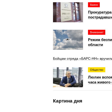
Важно
Прокуратура
пострадавши
Внимание!
Режим беспи
области
Бойцам отряда «БАРС-НН» вручили
Общество
Люлин вспом
часа живого
Картина дня