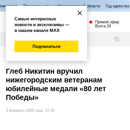
тие семьи в Нижегородской области
Год единства народов России
В
Самые интересные
Прямой эфир.
новости и эксклюзивы —
Волга 24
в нашем канале МАХ
Видео
Подписаться
Общество
Глеб Никитин вручил
нижегородским ветеранам
юбилейные медали «80 лет
Победы»
3 февраля 2025 года, 17:35