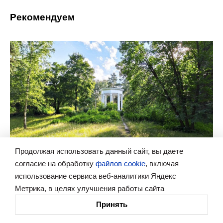
Рекомендуем
Продолжая использовать данный сайт, вы даете
согласие на обработку
файлов cookie
, включая
Эксклюзив
использование сервиса веб-аналитики Яндекс
От советского наследия до современных зон отдыха:
Метрика, в целях улучшения работы сайта
прогулка по паркам Сормовского района
Принять
Лето — время ярких впечатлений: проведите его в парках
Сормовского района! Сормовский и Светлоярский парки, хоть