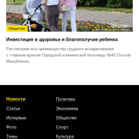
Общество
Инвестиция в здоровье и благополучие ребенка
Рассмотрим все преимущества грудного вскармливания
с главным врачом Городской клинической больницы №40 Ольгой
Мануйленко.
Новости
Политика
Статьи
Экономика
Интервью
Общество
Фото
Спорт
Темы
Культура