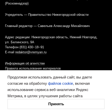
(Роскомнадзор)
Учредитель — Правительство Нижегородской области
Главный редактор — Савельев Александр Михайлович
Адрес редакции: Нижегородская область, Нижний Новгород,
ул. Белинского, 9А
Телефон (831) 430−18−91
E-mail
redaktor@vremyan.ru
Информация об агентстве
Правила использования материалов
Продолжая использовать данный сайт, вы даете
Информационная политика использования «cookies»-файлов
согласие на обработку
файлов cookie
, включая
использование сервиса веб-аналитики Яндекс
Ресурс содержит материалы 16+
Метрика, в целях улучшения работы сайта
Сделано в digital-агентстве
Принять