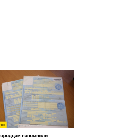
тво
городцам напомнили