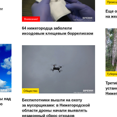
Происш
ли
Еще о
на же
Внимание!
64 нижегородца заболели
иксодовым клещевым боррелиозом
Губерн
Трети
устан
Общество
Нижег
ы над
Беспилотники вышли на охоту
ью
за мусорщиками: в Нижегородской
области дроны начали выявлять
незаконный сброс отходов