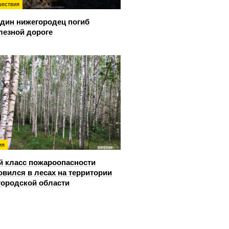
ествия
дин нижегородец погиб
лезной дороге
ия
й класс пожароопасности
овился в лесах на территории
ородской области