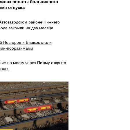
вилах оплаты больничного
емя отпуска
 Автозаводском районе Нижнего
рода закрыли на два месяца
й Новгород и Бишкек стали
ами-побратимами
ние по мосту через Пижму открыто
шаеве