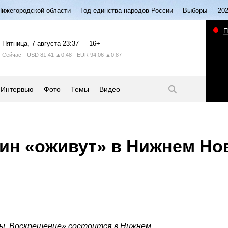
Нижегородской области
Год единства народов России
Выборы — 20
П
Пятница
, 7 августа
23:37
16+
Сейчас
USD
81,41
▲0,48
EUR
94,06
▲0,87
Интервью
Фото
Темы
Видео
тин «оживут» в Нижнем Но
. Воскрешение» состоится в Нижнем