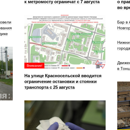
к метромосту ограничат с 7 августа
о пра
во вр
ровели
Бар в
ования
Новго
дике
Нижни
город
Движе
Внимание!
в Тон
На улице Красносельской вводится
ограничение остановки и стоянки
транспорта с 25 августа