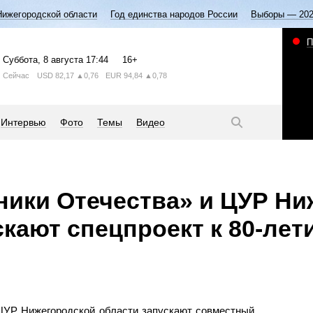
Нижегородской области
Год единства народов России
Выборы — 20
П
Суббота
, 8 августа
17:44
16+
Сейчас
USD
82,17
▲0,76
EUR
94,84
▲0,78
Интервью
Фото
Темы
Видео
ики Отечества» и ЦУР Ни
скают спецпроект к 80-ле
ЦУР Нижегородской области запускают совместный