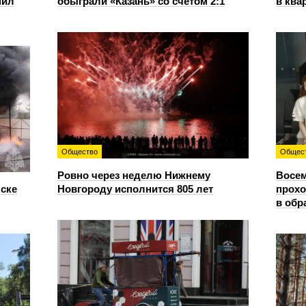
пил
обыграли «Казань» со счетом 2:1
в ква
Общество
Общес
Ровно через неделю Нижнему
Восем
нске
Новгороду исполнится 805 лет
прохо
в обр