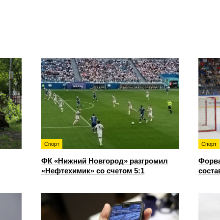
Спорт
Спорт
ФК «Нижний Новгород» разгромил
Форв
«Нефтехимик» со счетом 5:1
соста