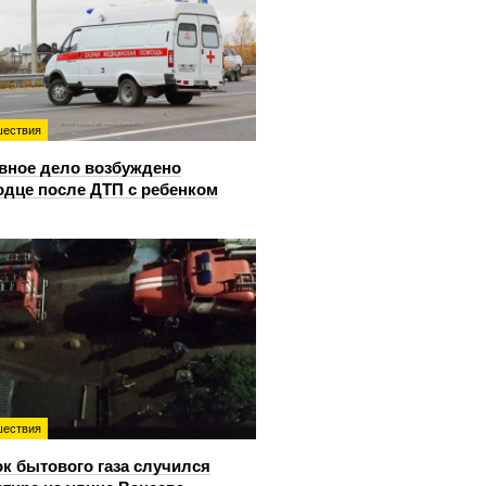
ествия
вное дело возбуждено
одце после ДТП с ребенком
ествия
к бытового газа случился