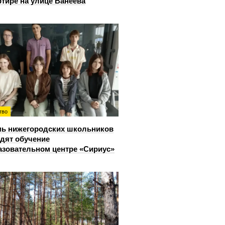
ртире на улице Ванеева
тво
ь нижегородских школьников
дят обучение
азовательном центре «Сириус»