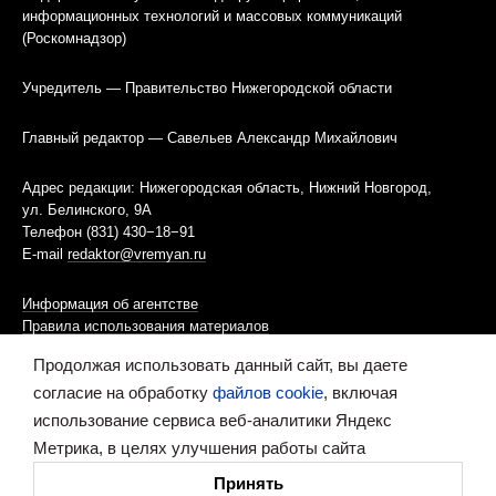
информационных технологий и массовых коммуникаций
(Роскомнадзор)
Учредитель — Правительство Нижегородской области
Главный редактор — Савельев Александр Михайлович
Адрес редакции: Нижегородская область, Нижний Новгород,
ул. Белинского, 9А
Телефон (831) 430−18−91
E-mail
redaktor@vremyan.ru
Информация об агентстве
Правила использования материалов
Продолжая использовать данный сайт, вы даете
Информационная политика использования «cookies»-файлов
согласие на обработку
файлов cookie
, включая
использование сервиса веб-аналитики Яндекс
Ресурс содержит материалы 16+
Метрика, в целях улучшения работы сайта
Сделано в digital-агентстве
Принять