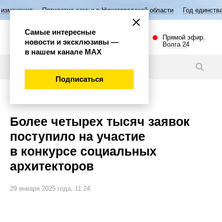
тилетие семьи в Нижегородской области
Год единства народов Росси
Самые интересные
Прямой эфир.
новости и эксклюзивы —
Волга 24
в нашем канале МАХ
Новости
Подписаться
Общество
Более четырех тысяч заявок
поступило на участие
в конкурсе социальных
архитекторов
29 января 2025 года, 11:24