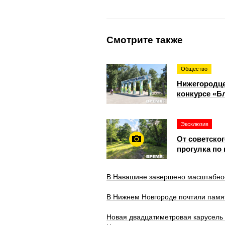
Смотрите также
Общество
Нижегородце
конкурсе «Б
Эксклюзив
От советско
прогулка по
В Навашине завершено масштабное 
В Нижнем Новгороде почтили памя
Новая двадцатиметровая карусель 