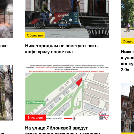
Общество
Общес
нске
Нижегородцам не советуют пить
кофе сразу после сна
Ниже
к уча
конку
2.0»
Внимание!
На улице Яблоневой введут
их
ограничения остановки и стоянки