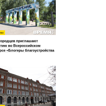
тво
городцев приглашают
стию во Всероссийском
рсе «Блогеры благоустройства