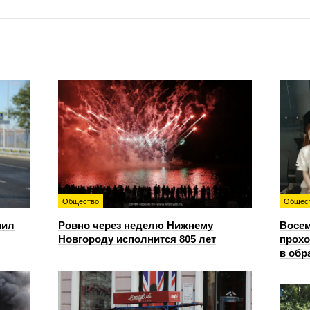
Общество
Общес
пил
Ровно через неделю Нижнему
Восем
Новгороду исполнится 805 лет
прохо
в обр