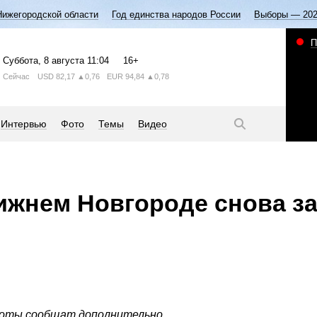
Нижегородской области
Год единства народов России
Выборы — 20
П
Суббота
, 8 августа
11:04
16+
Сейчас
USD
82,17
▲0,76
EUR
94,84
▲0,78
Интервью
Фото
Темы
Видео
Нижнем Новгороде снова з
боты сообщат дополнительно.