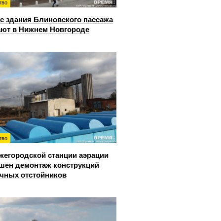
тво
с здания Блиновского пассажа
ют в Нижнем Новгороде
тво
жегородской станции аэрации
шен демонтаж конструкций
чных отстойников