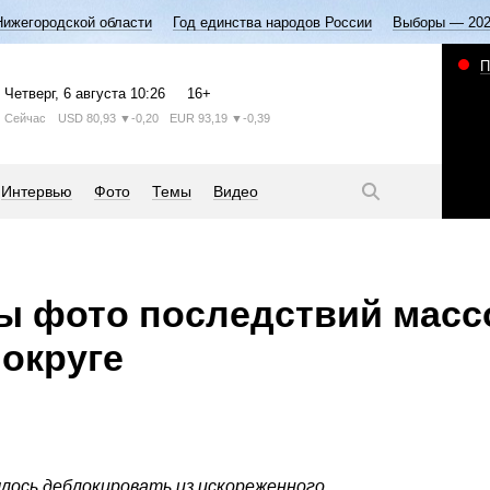
Нижегородской области
Год единства народов России
Выборы — 20
П
Четверг
, 6 августа
10:26
16+
Сейчас
USD
80,93
▼-0,20
EUR
93,19
▼-0,39
Интервью
Фото
Темы
Видео
ы фото последствий масс
 округе
лось деблокировать из искореженного