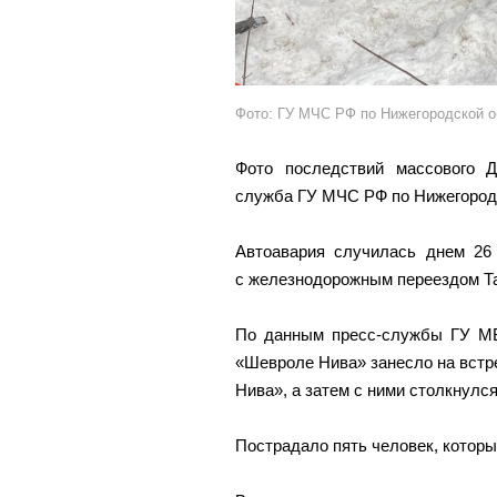
Фото: ГУ МЧС РФ по Нижегородской о
Фото последствий массового Д
служба ГУ МЧС РФ по Нижегород
Автоавария случилась днем 26
с железнодорожным переездом Т
По данным пресс-службы ГУ МВ
«Шевроле Нива» занесло на встре
Нива», а затем с ними столкнулс
Пострадало пять человек, котор