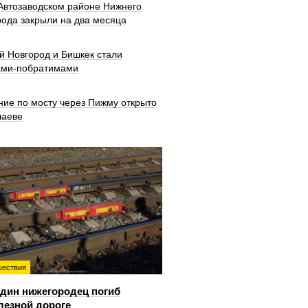
 Автозаводском районе Нижнего
рода закрыли на два месяца
й Новгород и Бишкек стали
ами-побратимами
ние по мосту через Пижму открыто
шаеве
ествия
дин нижегородец погиб
лезной дороге