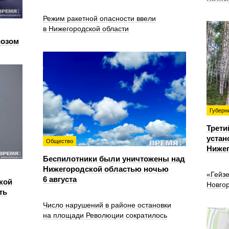
Режим ракетной опасности ввели
в Нижегородской области
иозом
Губерн
Трети
устан
Общество
Нижег
Беспилотники были уничтожены над
Нижегородской областью ночью
«Гейз
6 августа
кой
Новго
ть
Число нарушений в районе остановки
на площади Революции сократилось