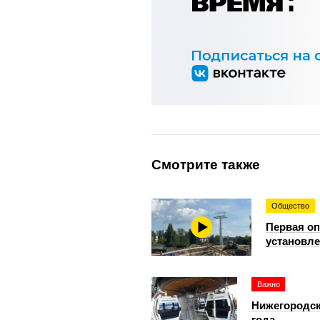
Смотрите также
Общество
Первая оп
установле
Важно
Нижегородск
года