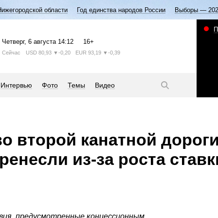
Нижегородской области
Год единства народов России
Выборы — 20
П
Четверг
, 6 августа
14:12
16+
Сейчас
USD
80,93
▼-0,20
EUR
93,19
▼-0,39
Интервью
Фото
Темы
Видео
о второй канатной дорог
ренесли из-за роста ставк
вия, предусмотренные концессионным