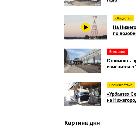
Общество
На Нижего
по возоб
Внимание!
Стоимость п
изменится с
Происшествия
«Урбантех С
на Нижегоро
Картина дня