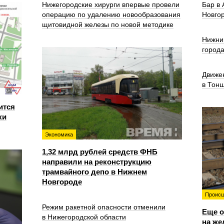
Нижегородские хирурги впервые провели
Бар в
операцию по удалению новообразования
Новго
щитовидной железы по новой методике
Нижни
город
Движе
в Тон
ится
ки
Экономика
1,32 млрд рублей средств ФНБ
направили на реконструкцию
трамвайного депо в Нижнем
Новгороде
Происш
Режим ракетной опасности отменили
Еще о
в Нижегородской области
на же