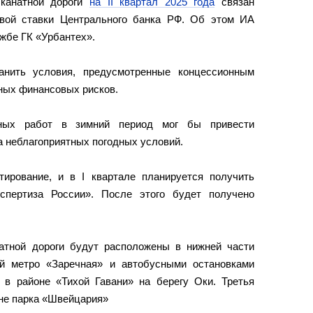
 канатной дороги
на II квартал 2025 года
связан
вой ставки Центрального банка РФ. Об этом ИА
жбе ГК «Урбантех».
анить условия, предусмотренные концессионным
ных финансовых рисков.
ьных работ в зимний период мог бы привести
а неблагоприятных погодных условий.
ирование, и в I квартале планируется получить
спертиза России». После этого будет получено
атной дороги будут расположены в нижней части
ей метро «Заречная» и автобусными остановками
 в районе «Тихой Гавани» на берегу Оки. Третья
оне парка «Швейцария»