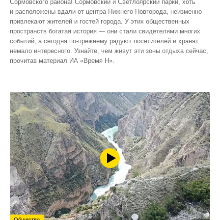
Сормовского района! Сормовский и Светлоярский парки, хоть
и расположены вдали от центра Нижнего Новгорода, неизменно
привлекают жителей и гостей города. У этих общественных
пространств богатая история — они стали свидетелями многих
событий, а сегодня по‑прежнему радуют посетителей и хранят
немало интересного. Узнайте, чем живут эти зоны отдыха сейчас,
прочитав материал ИА «Время Н».
Общество