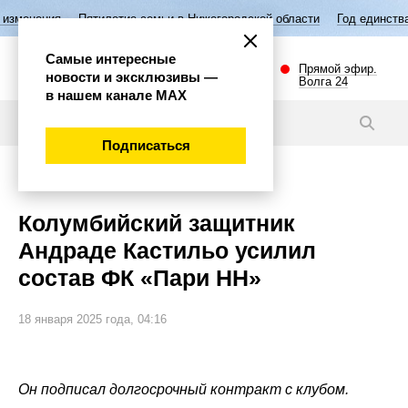
ятилетие семьи в Нижегородской области
Год единства народов Росс
Самые интересные
Прямой эфир.
новости и эксклюзивы —
Волга 24
в нашем канале МАХ
Новости
Подписаться
Спорт
Колумбийский защитник
Андраде Кастильо усилил
состав ФК «Пари НН»
18 января 2025 года, 04:16
Он подписал долгосрочный контракт с клубом.