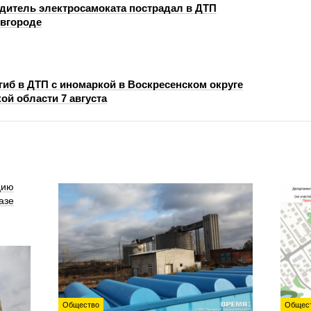
одитель электросамоката пострадал в ДТП
вгороде
гиб в ДТП с иномаркой в Воскресенском округе
ой области 7 августа
цию
азе
Общество
Общес