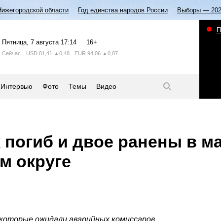
Нижегородской области
Год единства народов России
Выборы — 20
П
Пятница
, 7 августа
17:14
16+
Сейчас
USD
81,41
▲0,48
EUR
94,06
▲0,87
Интервью
Фото
Темы
Видео
 погиб и двое ранены в м
м округе
 которые ожидали аварийных комиссаров.