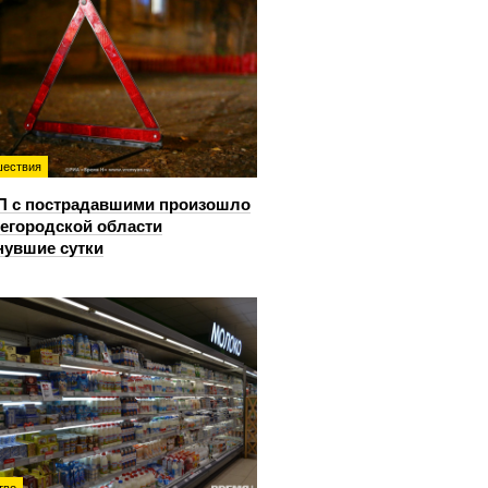
ествия
П с пострадавшими произошло
егородской области
нувшие сутки
тво