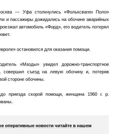
осква — Уфа столкнулись «Фольксваген Поло»
ели и пассажиры дожидались на обочине аварийных
проезжал автомобиль «Форд», его водитель потерял
ювет.
вроле» остановился для оказания помощи.
одитель «Мазды» увидел дорожно-транспортное
ь, совершил съезд на левую обочину и, потеряв
вой стороне обочины.
 до приезда скорой помощи, женщина 1960 г. р.
ованы.
е оперативные новости читайте в нашем