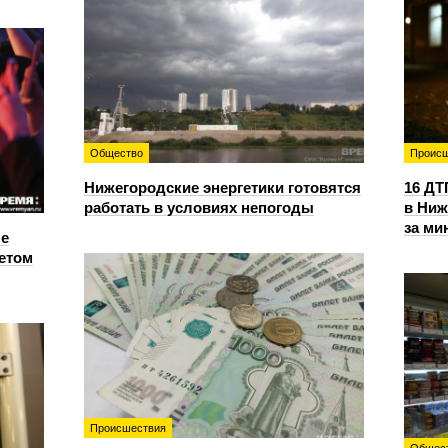
Общество
Происш
Нижегородские энергетики готовятся
16 ДТ
работать в условиях непогоды
в Ниж
за ми
е
етом
Происшествия
Общес