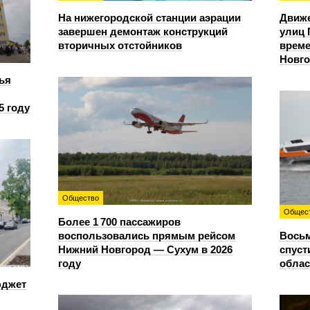
На нижегородской станции аэрации
Движе
завершен демонтаж конструкций
улиц 
вторичных отстойников
време
Новг
ья
5 году
Общество
Общес
Более 1 700 пассажиров
воспользовались прямым рейсом
Восьм
Нижний Новгород — Сухум в 2026
спуст
году
облас
юджет