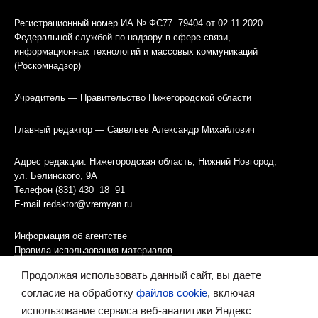
Регистрационный номер ИА № ФС77−79404 от 02.11.2020
Федеральной службой по надзору в сфере связи,
информационных технологий и массовых коммуникаций
(Роскомнадзор)
Учредитель — Правительство Нижегородской области
Главный редактор — Савельев Александр Михайлович
Адрес редакции: Нижегородская область, Нижний Новгород,
ул. Белинского, 9А
Телефон (831) 430−18−91
E-mail
redaktor@vremyan.ru
Информация об агентстве
Правила использования материалов
Продолжая использовать данный сайт, вы даете
Информационная политика использования «cookies»-файлов
согласие на обработку
файлов cookie
, включая
использование сервиса веб-аналитики Яндекс
Ресурс содержит материалы 16+