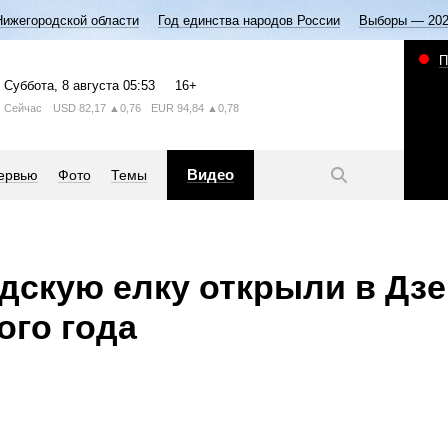
Нижегородской области
Год единства народов России
Выборы — 20
П
Суббота
, 8 августа
05:53
16+
Сейчас
USD
82,17
▲0,76
EUR
94,84
▲0,78
Видео
ервью
Фото
Темы
дскую елку открыли в Дз
ого года