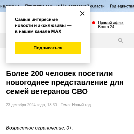
илетие семьи в Нижегородской области
Год единства народов России
Самые интересные
Прямой эфир.
новости и эксклюзивы —
Волга 24
в нашем канале МАХ
Новости
Подписаться
Общество
Более 200 человек посетили
новогоднее представление для
семей ветеранов СВО
23 декабря 2024 года, 18:30 Тема:
Новый год
Возрастное ограничение: 0+.