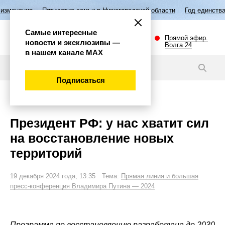
ятилетие семьи в Нижегородской области
Год единства народов Росс
Самые интересные
Прямой эфир.
новости и эксклюзивы —
Волга 24
в нашем канале МАХ
Новости
Подписаться
Общество
Президент РФ: у нас хватит сил
на восстановление новых
территорий
19 декабря 2024 года, 13:35 Тема:
Прямая линия и большая
пресс-конференция Владимира Путина — 2024
Программа по восстановлению разработана до 2030