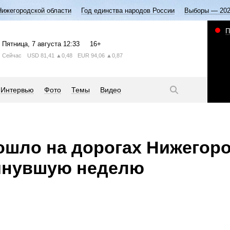
Нижегородской области
Год единства народов России
Выборы — 20
П
Пятница
, 7 августа
12:33
16+
Сейчас
USD
81,41
▲0,48
EUR
94,06
▲0,87
Интервью
Фото
Темы
Видео
ошло на дорогах Нижегор
минувшую неделю