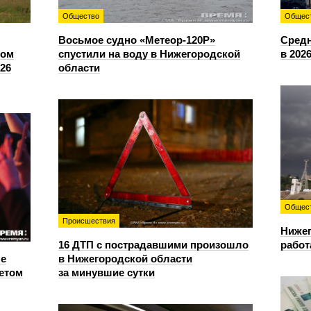
Общество
Общес
Восьмое судно «Метеор-120Р»
Средн
сом
спустили на воду в Нижегородской
в 202
26
области
Общес
Происшествия
Нижег
16 ДТП с пострадавшими произошло
работ
е
в Нижегородской области
етом
за минувшие сутки