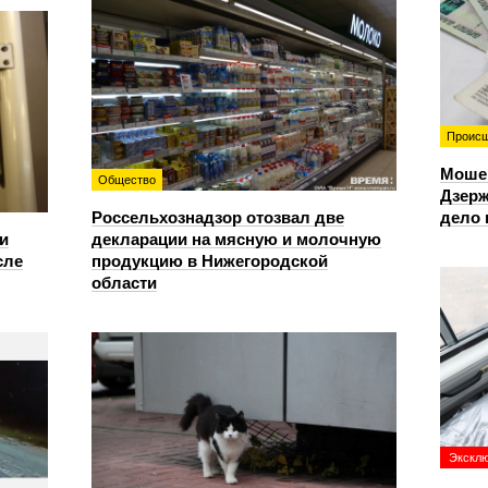
Происш
Моше
Общество
Дзерж
Россельхознадзор отозвал две
дело 
и
декларации на мясную и молочную
сле
продукцию в Нижегородской
области
Экскл