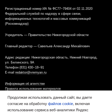
Регистрационный номер ИА № ФС77−79404 от 02.11.2020
Федеральной службой по надзору в сфере связи,
информационных технологий и массовых коммуникаций
(Роскомнадзор)
Учредитель — Правительство Нижегородской области
Главный редактор — Савельев Александр Михайлович
Адрес редакции: Нижегородская область, Нижний Новгород,
ул. Белинского, 9А
Телефон (831) 430−18−91
E-mail
redaktor@vremyan.ru
Информация об агентстве
Правила использования материалов
Продолжая использовать данный сайт, вы даете
Информационная политика использования «cookies»-файлов
согласие на обработку
файлов cookie
, включая
использование сервиса веб-аналитики Яндекс
Ресурс содержит материалы 16+