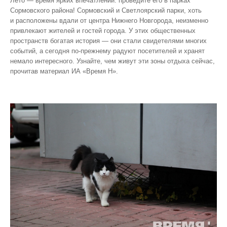
Лето — время ярких впечатлений: проведите его в парках
Сормовского района! Сормовский и Светлоярский парки, хоть
и расположены вдали от центра Нижнего Новгорода, неизменно
привлекают жителей и гостей города. У этих общественных
пространств богатая история — они стали свидетелями многих
событий, а сегодня по‑прежнему радуют посетителей и хранят
немало интересного. Узнайте, чем живут эти зоны отдыха сейчас,
прочитав материал ИА «Время Н».