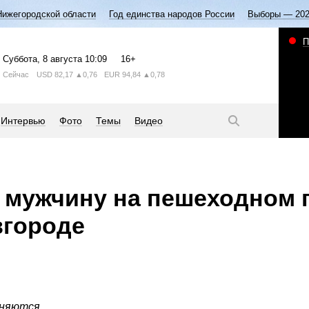
Нижегородской области
Год единства народов России
Выборы — 20
П
Суббота
, 8 августа
10:09
16+
Сейчас
USD
82,17
▲0,76
EUR
94,84
▲0,78
Интервью
Фото
Темы
Видео
 мужчину на пешеходном 
вгороде
няются.