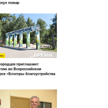
хнул пожар
тво
городцев приглашают
стию во Всероссийском
рсе «Блогеры благоустройства