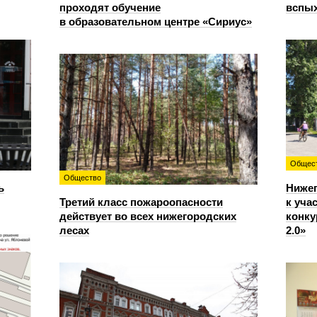
проходят обучение
вспы
в образовательном центре «Сириус»
Общес
Общество
ь
Ниже
Третий класс пожароопасности
к уча
действует во всех нижегородских
конку
лесах
2.0»