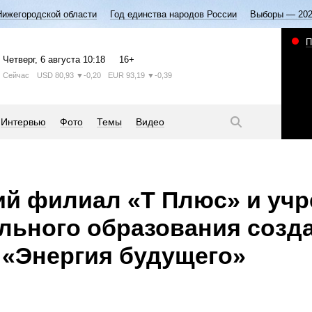
Нижегородской области
Год единства народов России
Выборы — 20
П
Четверг
, 6 августа
10:18
16+
Сейчас
USD
80,93
▼-0,20
EUR
93,19
▼-0,39
Интервью
Фото
Темы
Видео
й филиал «Т Плюс» и уч
льного образования созд
«Энергия будущего»