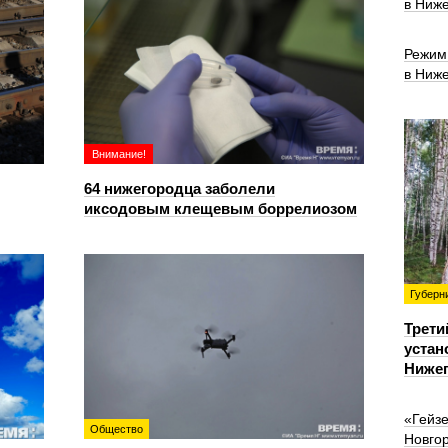
в Ниже
Режим
в Ниже
Внимание!
64 нижегородца заболели
иксодовым клещевым боррелиозом
Губерн
Трети
устан
Нижег
«Гейз
Общество
Новго