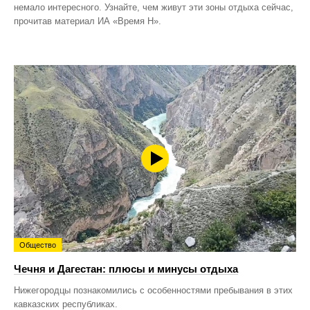
немало интересного. Узнайте, чем живут эти зоны отдыха сейчас,
прочитав материал ИА «Время Н».
Общество
Чечня и Дагестан: плюсы и минусы отдыха
Нижегородцы познакомились с особенностями пребывания в этих
кавказских республиках.