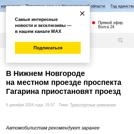
Пятилетие семьи в Нижегородской области
Год единства народов Рос
Самые интересные
Прямой эфир.
новости и эксклюзивы —
Волга 24
в нашем канале МАХ
Новости
Подписаться
Внимание!
В Нижнем Новгороде
на местном проезде проспекта
Гагарина приостановят проезд
6 декабря 2024 года, 15:57 Тема:
Транспортные изменения
Автомобилистам рекомендуют заранее