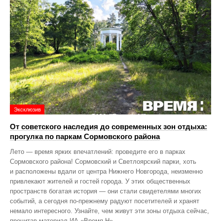
Эксклюзив
От советского наследия до современных зон отдыха:
прогулка по паркам Сормовского района
Лето — время ярких впечатлений: проведите его в парках
Сормовского района! Сормовский и Светлоярский парки, хоть
и расположены вдали от центра Нижнего Новгорода, неизменно
привлекают жителей и гостей города. У этих общественных
пространств богатая история — они стали свидетелями многих
событий, а сегодня по‑прежнему радуют посетителей и хранят
немало интересного. Узнайте, чем живут эти зоны отдыха сейчас,
прочитав материал ИА «Время Н».