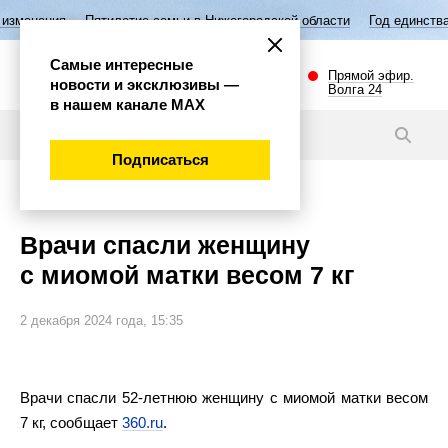
Пятилетие семьи в Нижегородской области
Год единства народов Ро
Самые интересные
Прямой эфир.
новости и эксклюзивы —
Волга 24
в нашем канале МАХ
Новости
Подписаться
Общество
Врачи спасли женщину
с миомой матки весом 7 кг
2 декабря 2024 года, 15:35
Врачи спасли 52-летнюю женщину с миомой матки весом
7 кг, сообщает
360.ru
.