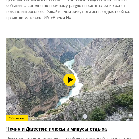
событий, а сегодня по‑прежнему радуют посетителей и хранят
немало интересного. Узнайте, чем живут эти зоны отдыха сейчас,
прочитав материал ИА «Время Н».
Общество
Чечня и Дагестан: плюсы и минусы отдыха
Нижегородцы познакомились с особенностями пребывания в этих